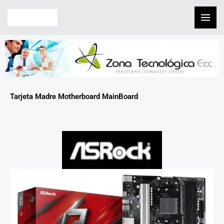
Skip
to
content
Tarjeta Madre Motherboard MainBoard