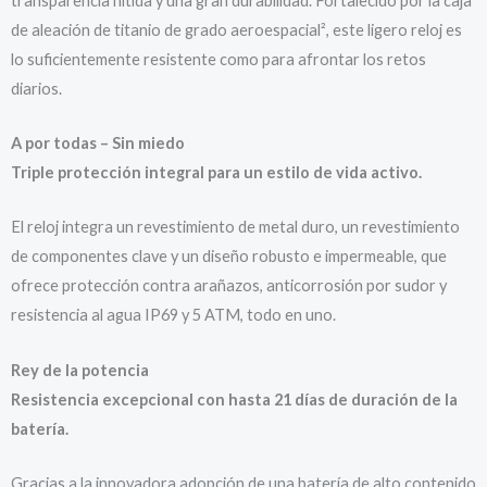
transparencia nítida y una gran durabilidad. Fortalecido por la caja
de aleación de titanio de grado aeroespacial², este ligero reloj es
lo suficientemente resistente como para afrontar los retos
diarios.
A por todas –
Sin miedo
Triple protección integral para un estilo de vida activo.
El reloj integra un revestimiento de metal duro, un revestimiento
de componentes clave y un diseño robusto e impermeable, que
ofrece protección contra arañazos, anticorrosión por sudor y
resistencia al agua IP69 y 5 ATM, todo en uno.
Rey de la potencia
Resistencia excepcional con hasta 21 días de duración de la
batería.
Gracias a la innovadora adopción de una batería de alto contenido