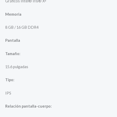
Gráficos Intel® Iris® Xᵉ
Memoria
8 GB / 16 GB DDR4
Pantalla
Tamaño:
15.6 pulgadas
Tipo:
IPS
Relación pantalla-cuerpo: