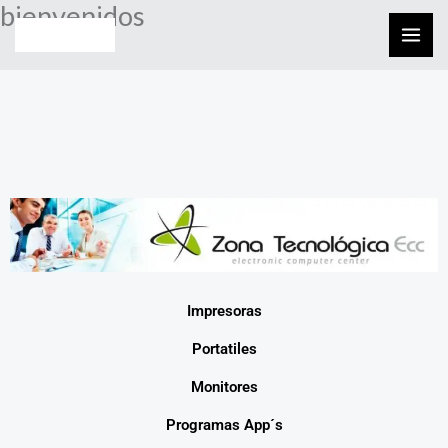
bienvenidos
Skip
to
content
Impresoras
Portatiles
Monitores
Programas App´s